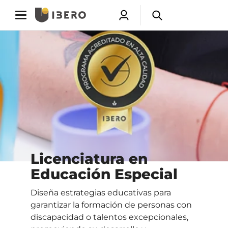
Toggle
Toggle
Abrir
Abrir
navigation
navigation
menú
buscador
Saltar
de
a
usuarios
contenido
principal
Licenciatura en
Educación Especial
Diseña estrategias educativas para
garantizar la formación de personas con
discapacidad o talentos excepcionales,