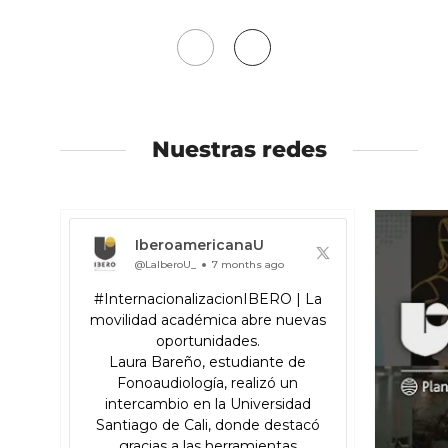
Mover
Mover
a
a
la
la
izquierda
derecha
Nuestras redes