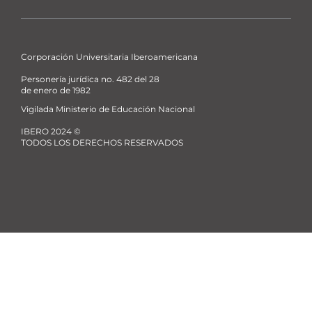
La
La
La
La
Ibero
Ibero
Ibero
Ibero
Corporación Universitaria Iberoamericana
Personería jurídica no. 482 del 28
de enero de 1982
Vigilada Ministerio de Educación Nacional
IBERO 2024 ©
TODOS LOS DERECHOS RESERVADOS