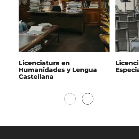
Licenciatura en
Licenc
Humanidades y Lengua
Especia
Castellana
Mover
Mover
a
a
la
la
izquierda
derecha