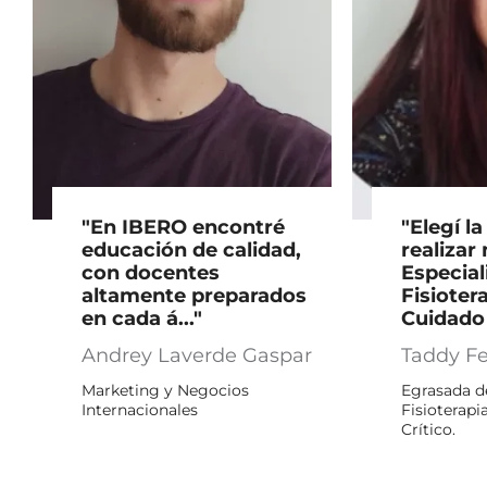
"En IBERO encontré
"Elegí l
educación de calidad,
realizar
con docentes
Especial
altamente preparados
Fisioter
en cada á..."
Cuidado C
Andrey Laverde Gaspar
Taddy Fe
Marketing y Negocios
Egrasada de
Internacionales
Fisioterapi
Crítico.