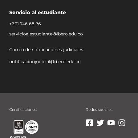
Servicio al estudiante
+601 746 68 76
servicioalestudiante@ibero.edu.co
Correo de notificaciones judiciales:
notificacionjudicial@ibero.edu.co
Certificaciones
Redes sociales
Ir
Ir
Ir
Ir
a
a
a
a
Facebook
X
YouTube
Insta