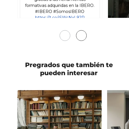
Mover
Mover
a
a
la
la
izquierda
derecha
Pregrados
que también te
pueden interesar