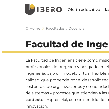
Oferta educativa
La
Toggle
navigation
Saltar
Home
Facultades y Docencia
a
contenido
Facultad de Inge
principal
La Facultad de Ingeniería tiene como misi
profesionales de pregrado y posgrado en e
ingeniería, bajo un modelo virtual, flexible,
calidad, que propende por el desarrollo tecn
sostenible de organizaciones y comunidade
de sistemas y procesos que atiendan a las
contexto empresarial, con un sentido de inc
innovación.