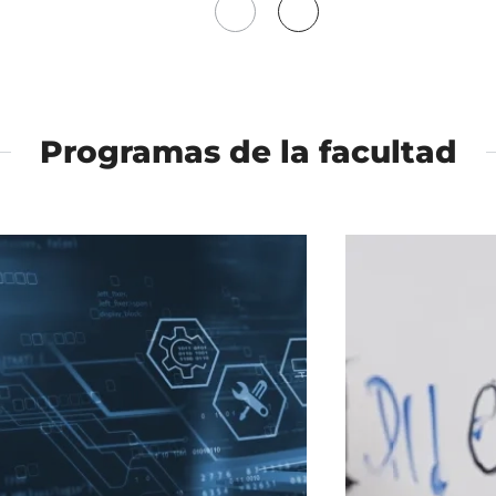
Mover
Mover
a
a
la
la
izquierda
derecha
Programas de la facultad