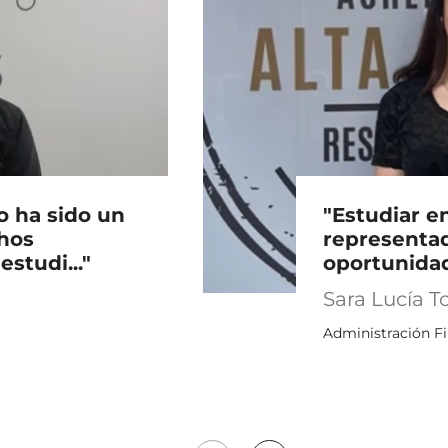
o ha sido un
"Estudiar en
hos
representa
estudi..."
oportunidade
Sara Lucía T
Administración Fi