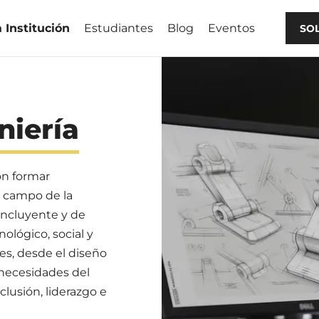
 Institución
Estudiantes
Blog
Eventos
SO
niería
ón formar
l campo de la
 incluyente y de
ológico, social y
s, desde el diseño
 necesidades del
lusión, liderazgo e