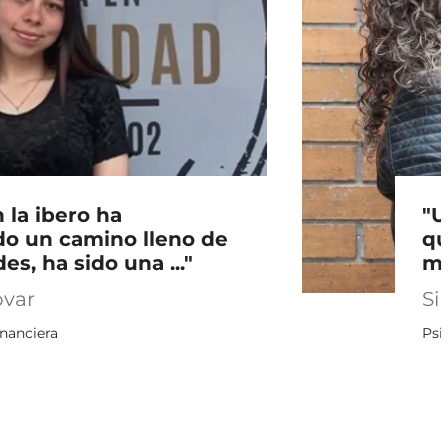
 la ibero ha
"U
do un camino lleno de
qu
s, ha sido una ..."
me
ovar
Si
nanciera
Psi