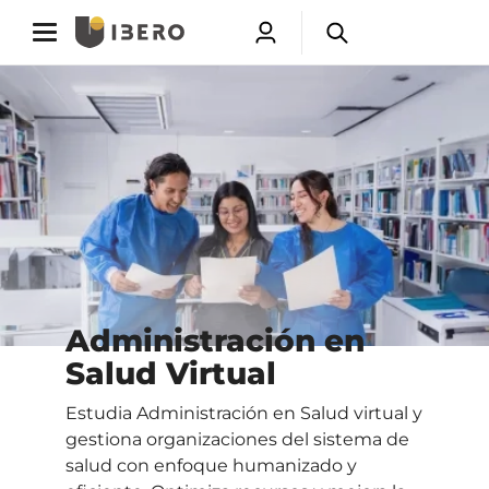
Toggle
Toggle
Abrir
Abrir
navigation
navigation
menú
buscador
Saltar
de
a
usuarios
contenido
principal
Administración en
Salud Virtual
Estudia Administración en Salud virtual y
gestiona organizaciones del sistema de
salud con enfoque humanizado y