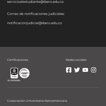
servicioalestudiante@ibero.edu.co
Correo de notificaciones judiciales:
notificacionjudicial@ibero.edu.co
Certificaciones
Redes sociales
Ir
Ir
Ir
Ir
a
a
a
a
Facebook
X
YouTube
Insta
La
La
La
La
Ibero
Ibero
Ibero
Ibero
Corporación Universitaria Iberoamericana