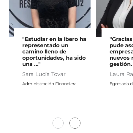
"Estudiar en la ibero ha
"Gracia
representado un
pude as
camino lleno de
empresa
oportunidades, ha sido
nuevos 
una ..."
gestión. .
Sara Lucía Tovar
Laura R
Administración Financiera
Egresada d
Mover
Mover