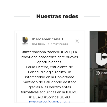
a
a
la
la
izquierda
derecha
Nuestras redes