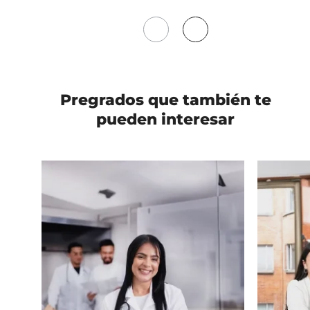
Mover
Mover
a
a
la
la
izquierda
derecha
Pregrados
que también te
pueden interesar