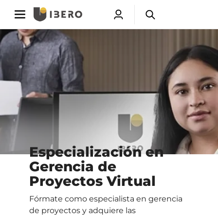
Toggle
Toggle
Abrir
Abrir
navigation
navigation
menú
buscador
Saltar
de
a
usuarios
contenido
principal
Especialización en
Gerencia de
Proyectos Virtual
Fórmate como especialista en gerencia
de proyectos y adquiere las