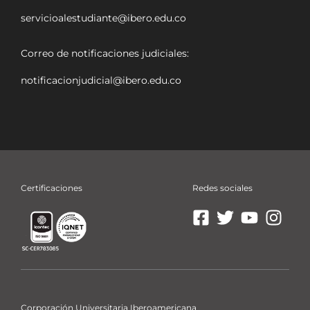
servicioalestudiante@ibero.edu.co
Correo de notificaciones judiciales:
notificacionjudicial@ibero.edu.co
Certificaciones
Redes sociales
Ir
Ir
Ir
Ir
a
a
a
a
Facebook
X
YouTube
Insta
La
La
La
La
Ibero
Ibero
Ibero
Ibero
Corporación Universitaria Iberoamericana