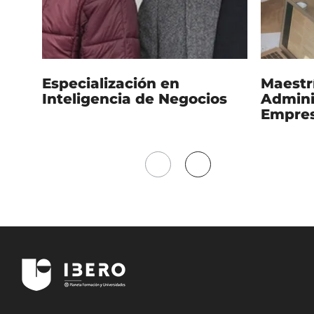
Especialización en
Maestr
Inteligencia de Negocios
Admini
Empres
Mover
Mover
a
a
la
la
izquierda
derecha