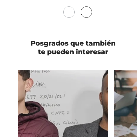
Mover
Mover
a
a
la
la
izquierda
derecha
Posgrados
que también
te pueden interesar