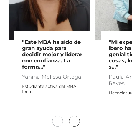
"Este MBA ha sido de
"Mi expe
gran ayuda para
ibero ha
decidir mejor y liderar
genial 
con confianza. La
cosas, l
forma..."
s..."
Yanina Melissa Ortega
Paula An
Reyes
Estudiante activa del MBA
Ibero
Licenciatur
Mover
Mover