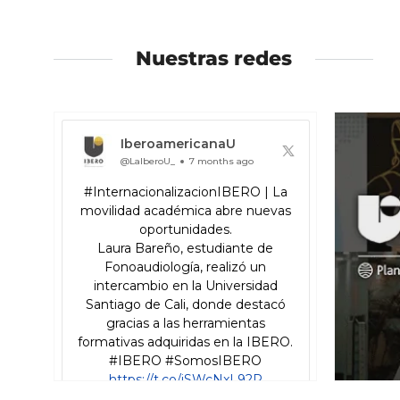
a
a
la
la
izquierda
derecha
Nuestras redes