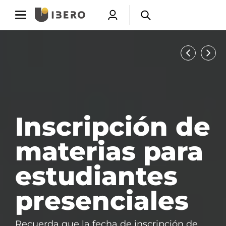
Toggle
Toggle
Abrir
Abrir
navigation
navigation
menú
buscador
Saltar
de
a
Previous
Next
usuarios
contenido
principal
Inscripción de
materias para
estudiantes
presenciales
Recuerda que la fecha de inscripción de