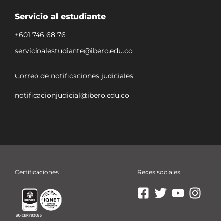
Servicio al estudiante
+601 746 68 76
servicioalestudiante@ibero.edu.co
Correo de notificaciones judiciales:
notificacionjudicial@ibero.edu.co
Certificaciones
Redes sociales
Ir
Ir
Ir
Ir
a
a
a
a
Facebook
X
YouTube
Insta