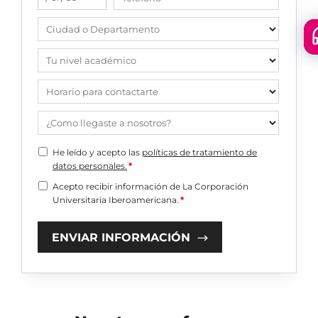
Ciudad o Departamento
Floa
men
Tu nivel académico
Horario para contactarte
¿Como llegaste a nosotros?
He leído y acepto las
políticas de tratamiento de
datos personales.
*
Acepto recibir información de La Corporación
Universitaria Iberoamericana.
*
ENVIAR INFORMACIÓN