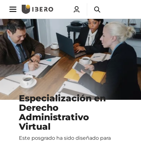
Toggle
Toggle
Abrir
Abrir
navigation
navigation
menú
buscador
Saltar
de
a
usuarios
contenido
principal
Especialización en
Derecho
Administrativo
Virtual
Este posgrado ha sido diseñado para