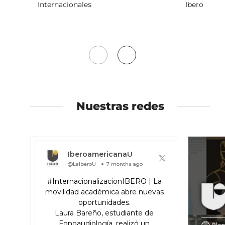
Internacionales
Ibero
Mover
Mover
a
a
la
la
izquierda
derecha
Nuestras redes