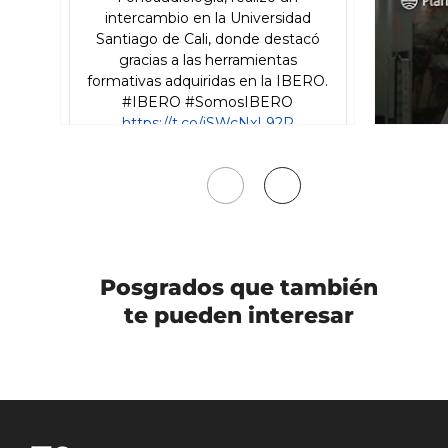
Mover
Mover
a
a
la
la
izquierda
derecha
Posgrados
que también
te pueden interesar