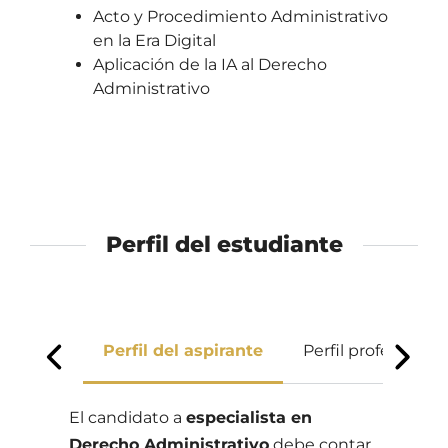
Acto y Procedimiento Administrativo
en la Era Digital
Aplicación de la IA al Derecho
Administrativo
Perfil del estudiante
Perfil del aspirante
Perfil profesional
Previous
Next
El candidato a
especialista en
Derecho Administrativo
debe contar