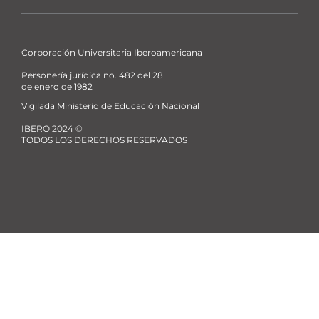
La
La
La
La
Ibero
Ibero
Ibero
Ibero
Corporación Universitaria Iberoamericana
Personería jurídica no. 482 del 28
de enero de 1982
Vigilada Ministerio de Educación Nacional
IBERO 2024 ©
TODOS LOS DERECHOS RESERVADOS