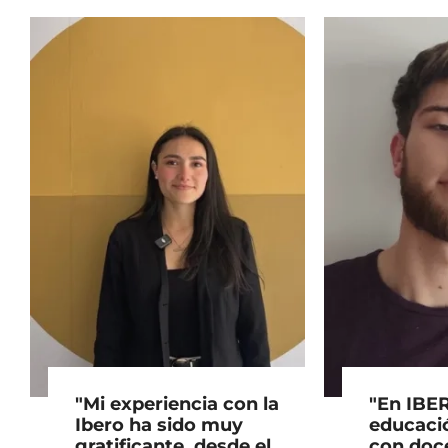
"Mi experiencia con la
"En IBE
Ibero ha sido muy
educació
gratificante, desde el
con doc