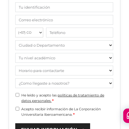
Tu identificación
Correo electrónico
Teléfono
Ciudad o Departamento
Tu nivel académico
Horario para contactarte
¿Como llegaste a nosotros?
He leído y acepto las
políticas de tratamiento de
datos personales.
*
Acepto recibir información de La Corporación
Universitaria Iberoamericana.
*
Floa
men