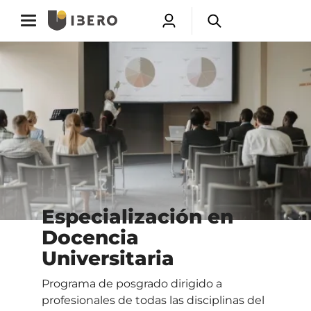
Toggle
Toggle
Abrir
Abrir
navigation
navigation
menú
buscador
Saltar
de
a
usuarios
contenido
principal
Especialización en
Docencia
Universitaria
Programa de posgrado dirigido a
profesionales de todas las disciplinas del