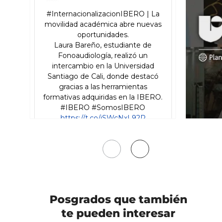
Mover
Mover
a
a
la
la
izquierda
derecha
Posgrados
que también
te pueden interesar