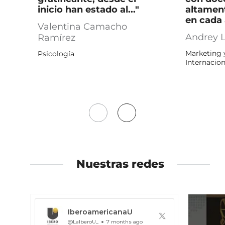
inicio han estado al..."
altamen
en cada á
Valentina Camacho
Andrey 
Ramírez
Marketing 
Psicología
Internacion
Mover
Mover
a
a
la
la
izquierda
derecha
Nuestras redes