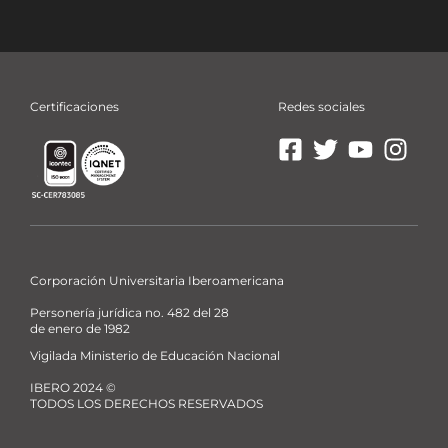
Certificaciones
Redes sociales
Ir
Ir
Ir
Ir
a
a
a
a
Facebook
X
YouTube
Insta
La
La
La
La
Ibero
Ibero
Ibero
Ibero
Corporación Universitaria Iberoamericana
Personería jurídica no. 482 del 28
de enero de 1982
Vigilada Ministerio de Educación Nacional
IBERO 2024 ©
TODOS LOS DERECHOS RESERVADOS