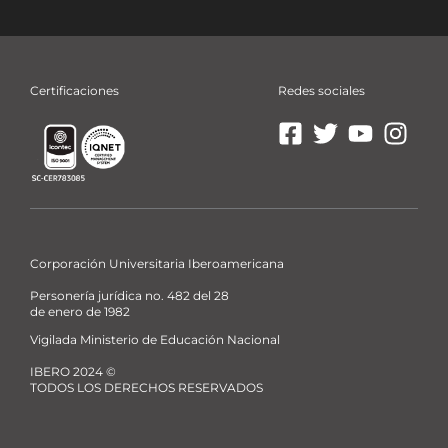
Certificaciones
Redes sociales
Ir
Ir
Ir
Ir
a
a
a
a
Facebook
X
YouTube
Insta
La
La
La
La
Ibero
Ibero
Ibero
Ibero
Corporación Universitaria Iberoamericana
Personería jurídica no. 482 del 28
de enero de 1982
Vigilada Ministerio de Educación Nacional
IBERO 2024 ©
TODOS LOS DERECHOS RESERVADOS