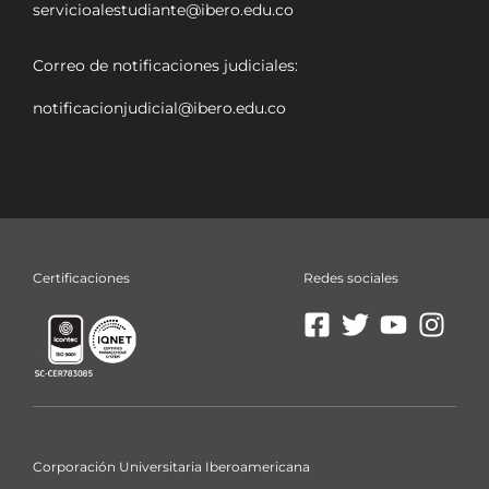
servicioalestudiante@ibero.edu.co
Correo de notificaciones judiciales:
notificacionjudicial@ibero.edu.co
Certificaciones
Redes sociales
Ir
Ir
Ir
Ir
a
a
a
a
Facebook
X
YouTube
Insta
La
La
La
La
Ibero
Ibero
Ibero
Ibero
Corporación Universitaria Iberoamericana