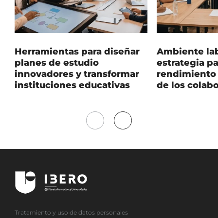
Herramientas para diseñar
Ambiente lab
planes de estudio
estrategia pa
innovadores y transformar
rendimiento 
instituciones educativas
de los colab
Mover
Mover
a
a
la
la
izquierda
derecha
Tratamiento y uso de datos personales