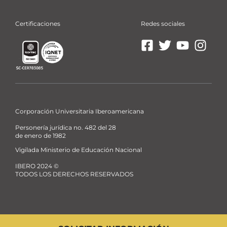
Certificaciones
Redes sociales
Ir
Ir
Ir
Ir
a
a
a
a
Facebook
X
YouTube
Insta
La
La
La
La
Ibero
Ibero
Ibero
Ibero
Corporación Universitaria Iberoamericana
Personería jurídica no. 482 del 28
de enero de 1982
Vigilada Ministerio de Educación Nacional
IBERO 2024 ©
TODOS LOS DERECHOS RESERVADOS