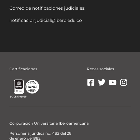
Correo de notificaciones judiciales:
notificacionjudicial@ibero.edu.co
Certificaciones
Redes sociales
Ir
Ir
Ir
Ir
a
a
a
a
Facebook
X
YouTube
Insta
La
La
La
La
Ibero
Ibero
Ibero
Ibero
Corporación Universitaria Iberoamericana
Personería jurídica no. 482 del 28
de enero de 1982