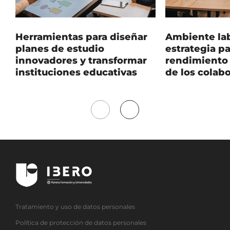
Herramientas para diseñar
Ambiente lab
planes de estudio
estrategia pa
innovadores y transformar
rendimiento 
instituciones educativas
de los colab
Mover
Mover
a
a
la
la
izquierda
derecha
Tratamiento y uso de datos personales
Política de protección de datos personales