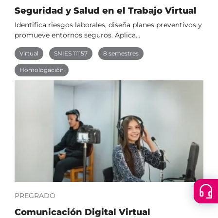
Seguridad y Salud en el Trabajo Virtual
Identifica riesgos laborales, diseña planes preventivos y
promueve entornos seguros. Aplica…
Virtual
SNIES 111157
8 semestres
Homologación
Floatin
PREGRADO
Cer
menu
Comunicación Digital Virtual