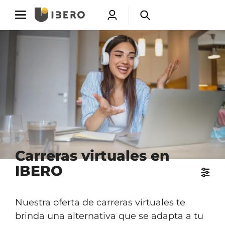
Toggle
Toggle
Abrir
Abrir
navigation
navigation
menú
buscador
Saltar
de
a
usuarios
contenido
principal
Carreras virtuales en
IBERO
Nuestra oferta de carreras virtuales te
brinda una alternativa que se adapta a tu