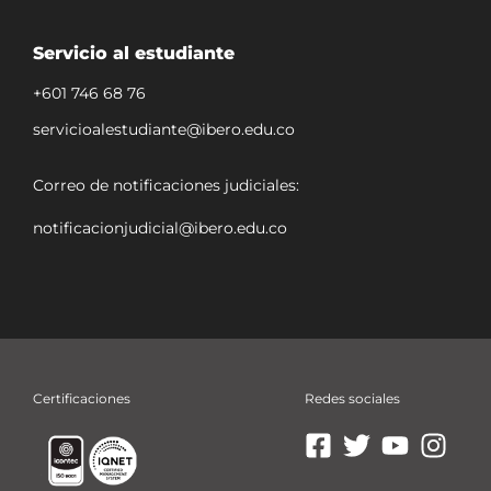
Servicio al estudiante
+601 746 68 76
servicioalestudiante@ibero.edu.co
Correo de notificaciones judiciales:
notificacionjudicial@ibero.edu.co
Certificaciones
Redes sociales
Ir
Ir
Ir
Ir
a
a
a
a
Facebook
X
YouTube
Insta